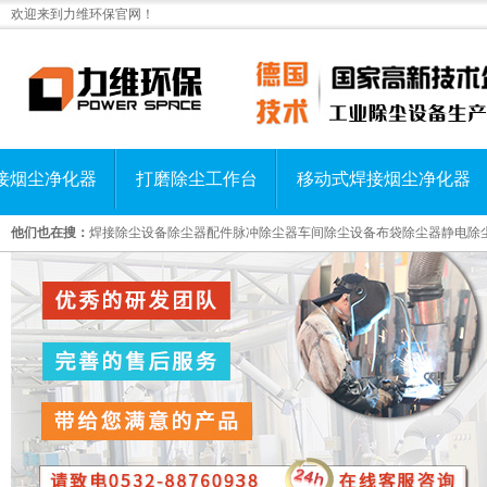
欢迎来到力维环保官网！
接烟尘净化器
打磨除尘工作台
移动式焊接烟尘净化器
他们也在搜：
焊接除尘设备
除尘器配件
脉冲除尘器
车间除尘设备
布袋除尘器
静电除