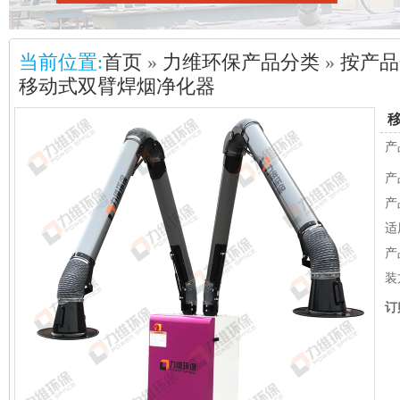
当前位置:
首页
»
力维环保产品分类
»
按产品
移动式双臂焊烟净化器
产
产
产
适
产
装
订