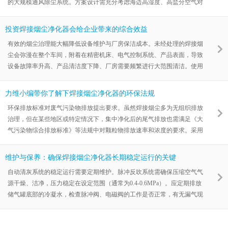
的大规模通风除尘系统。方案设计需充分考虑海边高湿度、高盐分空气对
设备的影响。金属加工与钣金制作，以灵活多变为特征。此类企业工位变
化相对频繁，焊接工艺多样但规模相对较小。青岛力维环保的焊烟收集净
投资焊接烟尘净化器会给企业带来的综合效益
化器设备在此领域应用广泛。设备需操作简便，能快速适应不同的焊接点
有效的烟尘治理能大幅降低设备维护与厂房保洁成本。未经处理的焊接烟
和烟尘量变化。综上所述，虽然焊接是共性工艺，但不同行业的生产模
尘会弥漫在整个车间，附着在精密机床、电气控制系统、产品表面，导致
式、空间布局、环保要求差异明显。青岛力维环保深耕行业应用，积累了
设备故障率升高、产品清洁度下降、厂房需要频繁进行大范围清洁。使用
跨领域的丰
力维环保#焊接烟尘净化器从源头收集烟尘后，车间能见度明显改变，可
延长生产设备的使用寿命，减少非计划停机，同时大幅降低在清洁、擦拭
力维小编带你了解下焊接烟尘净化器的环保法规
产品上的工时与物料消耗。在员工健康与生产效率层面，焊接烟尘严重影
环保排放标准对废气污染物排放提出要求。虽然焊接烟尘多为无组织排放
响员工呼吸健康，长期暴露可能导致职业病。洁净的工作环境能提升员工
治理，但在某些地区或特定情况下，集中净化后的尾气排放也需满足《大
工作舒适度与满意度，减少因健康问题导致的请假和人员流失，间接降低
气污染物综合排放标准》等法规中对颗粒物排放速率和浓度的要求。采用
了招聘与
高性能过滤材料的滤筒式焊烟处理器，其过滤效率通常超过99%，能够确
保排放气体洁净，远低于国家标准限值，帮助企业顺利通过环保验收与检
维护与保养：确保焊接烟尘净化器长期稳定运行的关键
查。安全生产法规强调必须降低火灾与爆炸风险。焊接烟尘中含有大量细
自动清灰系统的稳定运行需要定期维护。脉冲反吹系统需确保压缩空气气
微金属颗粒，具有易燃易爆特性。相关的安全生产法规要求必须对潜在火
源干燥、洁净，压力稳定在设定范围（通常为0.4-0.6MPa）。应定期排放
灾爆炸风险进行控制。品质可靠的焊接烟尘净化器，如力维环保的产品，
储气罐底部的冷凝水，检查脉冲阀、电磁阀的工作是否正常，有无漏气现
在设计
象。对喷吹管进行检查，确保其对准滤筒中心，无偏移或堵塞。风机与电
控系统的日常检查不容忽视。风机是设备的“心脏”，需定期检查其运行是
否平稳，有无异响或异常振动。检查电机温升、电流是否在额定范围内。