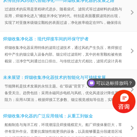
从传统排风到现代智能净化——焊烟收集净化器的发展之路
焊烟净化设备的应用范围。特殊环境如高湿、高温或空间受限场所，对#
过滤技术的应用是里程碑式进步。随着袋式、滤筒式等过滤材料的成熟与
焊烟收集净化器提出了更高要求。针对高温工况，设备需增加冷却装置，
应用，焊烟净化进入“捕捉并净化”的时代。特别是表面覆膜滤筒的出现，
确保烟气在进入滤筒前温度降至安全范围。对于高湿环境，则需采用防水
实现了对亚微米级烟尘颗粒的表面过滤，净化效率稳定在99%，确保排出
型滤筒
的气体真正洁净。青岛力维环保采用的纳米级覆膜滤材，具有粉尘剥离性
好、运行阻力低、使用寿命长的优点，成为当前主流技术。智能化与物联
焊烟收集净化器：现代焊接车间的环保守护者
网集成成为新趋势。现代#焊烟收集净化器正从单机设备向智能节点演
焊烟收集净化器采用特殊的滤筒过滤技术，通过风机产生负压，将焊接过
变。通过加装压差传感器、流量传感器、PLC控制器，设备可实现运行状
程中产生的烟尘吸入设备内部。烟尘经过滤筒时，其中的有害颗粒被有效
态自监控、故障预警、脉冲清灰自适应。更进一步
截留，洁净空气则通过出口排出。与传统过滤方式相比，滤筒式设计具有
更大的过滤面积和更高的容尘量，能够持续稳定地保持过滤性能。例如，
某些采用PTFE覆膜聚酯滤料的滤筒，其微孔结构可实现对微细颗粒的有
未来展望：焊烟收集净化器技术的智能化与可持续发展
效拦截。对于焊接机器人工作站等自动化程度高的场景，高负压焊烟除尘
可以达标排放吗？
节能降耗是技术发展的永恒主题。在“双碳”背景下，净化设备自身的能耗
器的应用尤为突出。这类设备通常配备定制吸风口，能够适应机器人的高
备受关注。趋势包括：采用永磁同步电机与风机，优化风道设计降低系统
速作业节奏，正确捕捉烟尘源头。其高负压设计确保即使在远距离吸风情
阻力；应用AI算法，根据焊接工艺参数、烟尘视觉感知等信息，实时动
况下，
态调节风机转速，实现“按需风量”；研发更低阻力、更长寿命的过滤材
料，减少风机能耗和耗材更换带来的环境足迹。力维环保焊烟收集净化器
焊烟收集净化器的广泛应用领域：从重工到钣金
将持续提升产品的能效等级，为客户降低碳足迹。净化单元与生产设备的
船舶制造与海洋工程，环境潮湿且焊接规模宏大。船厂焊接体量巨大，常
深度结合。焊烟净化不再是一个独立的后处理单元，而将更深地融入生产
伴有室外作业。需要抗腐蚀性能更强的设备，以及能够覆盖分段建造区域
系统。例如，净化主机与