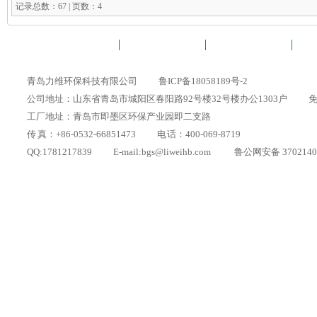
记录总数：67 | 页数：4
力维环保首页
焊接烟尘净化器
打磨除尘工作台
移
青岛力维环保科技有限公司
鲁ICP备18058189号-2
公司地址：山东省青岛市城阳区春阳路92号楼32号楼办公1303户
免
工厂地址：青岛市即墨区环保产业园即二支路
传 真：+86-0532-66851473
电 话：400-069-8719
QQ:1781217839
E-mail:bgs@liweihb.com
鲁公网安备 3702140