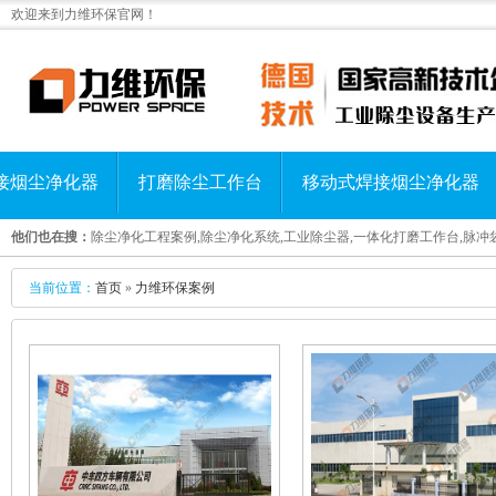
欢迎来到力维环保官网！
接烟尘净化器
打磨除尘工作台
移动式焊接烟尘净化器
他们也在搜：
除尘净化工程案例
,
除尘净化系统
,
工业除尘器
,
一体化打磨工作台
,
脉冲
当前位置：
首页
»
力维环保案例