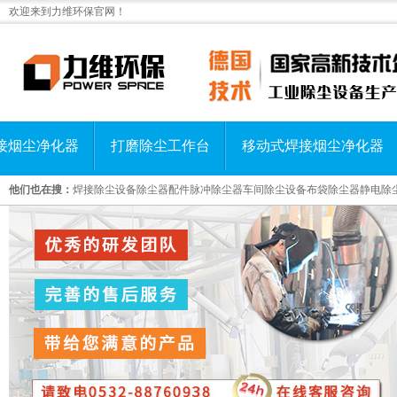
欢迎来到力维环保官网！
接烟尘净化器
打磨除尘工作台
移动式焊接烟尘净化器
他们也在搜：
焊接除尘设备
除尘器配件
脉冲除尘器
车间除尘设备
布袋除尘器
静电除