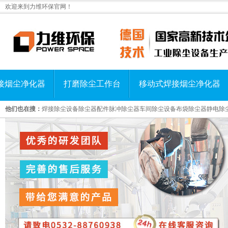
欢迎来到力维环保官网！
接烟尘净化器
打磨除尘工作台
移动式焊接烟尘净化器
他们也在搜：
焊接除尘设备
除尘器配件
脉冲除尘器
车间除尘设备
布袋除尘器
静电除