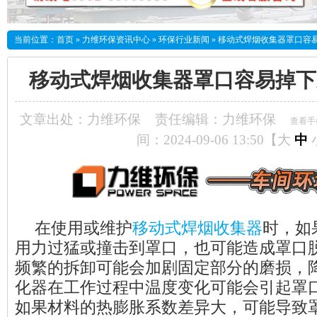
当前位置：
首页
»
力维环保资讯中心
»
环保行业新闻
»
移动式焊烟收集器罩口容
移动式焊烟收集器罩口容易掉下
文章出处：力维环保
责任编辑：力维环保
查看手
间：2024-09-06 13:50【
大
中
在使用或维护
移动式焊烟收集器
时，如
用力过猛或撞击到罩口，也可能造成罩口
频繁的拆卸可能会加剧固定部分的磨损，
化器在工作过程中温度变化可能会引起罩
如果材料的热膨胀系数差异大，可能导致