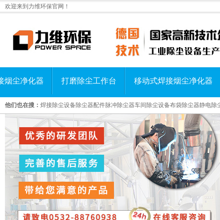
欢迎来到力维环保官网！
接烟尘净化器
打磨除尘工作台
移动式焊接烟尘净化器
他们也在搜：
焊接除尘设备
除尘器配件
脉冲除尘器
车间除尘设备
布袋除尘器
静电除